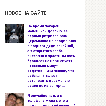
НОВОЕ НА САЙТЕ
Во время похорон
маленькой девочки её
верный ретривер всю
церемонию не сводил глаз
с родного дяди покойной,
а у открытого гроба
внезапно с яростным лаем
бросился на него; спустя
несколько минут
родственники поняли, что
собака пыталась
остановить церемонию
вовсе не из-за горя…
Я случайно нашла в
телефоне мужа фото и
видео с молодой красивой