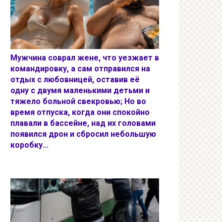
Мужчина соврал жене, что уезжает в
командировку, а сам отправился на
отдых с любовницей, оставив её
одну с двумя маленькими детьми и
тяжело больной свекровью; Но во
время отпуска, когда они спокойно
плавали в бассейне, над их головами
появился дрон и сбросил небольшую
коробку…