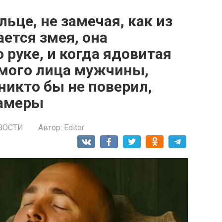
ьце, не замечая, как из
ается змея, она
о руке, и когда ядовитая
амого лица мужчины,
 никто бы не поверил,
камеры
ВОСТИ
Автор:
Editor