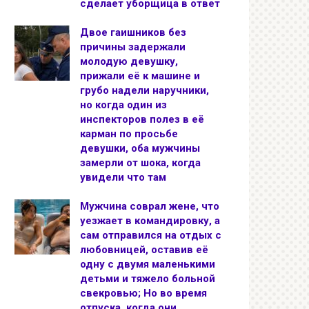
сделает уборщица в ответ
Двое гаишников без
причины задержали
молодую девушку,
прижали её к машине и
грубо надели наручники,
но когда один из
инспекторов полез в её
карман по просьбе
девушки, оба мужчины
замерли от шока, когда
увидели что там
Мужчина соврал жене, что
уезжает в командировку, а
сам отправился на отдых с
любовницей, оставив её
одну с двумя маленькими
детьми и тяжело больной
свекровью; Но во время
отпуска, когда они