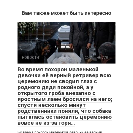
Вам также может быть интересно
НОВОСТИ
0
770
Во время похорон маленькой
девочки её верный ретривер всю
церемонию не сводил глаз с
родного дяди покойной, а у
открытого гроба внезапно с
яростным лаем бросился на него;
спустя несколько минут
родственники поняли, что собака
пыталась остановить церемонию
вовсе не из-за горя…
Во время похорон маленькой девочки её верный