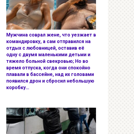
Мужчина соврал жене, что уезжает в
командировку, а сам отправился на
отдых с любовницей, оставив её
одну с двумя маленькими детьми и
тяжело больной свекровью; Но во
время отпуска, когда они спокойно
плавали в бассейне, над их головами
появился дрон и сбросил небольшую
коробку…