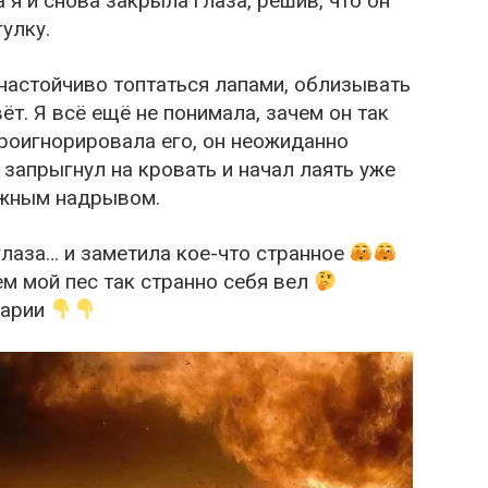
 я и снова закрыла глаза, решив, что он
улку.
 настойчиво топтаться лапами, облизывать
вёт. Я всё ещё не понимала, зачем он так
проигнорировала его, он неожиданно
 запрыгнул на кровать и начал лаять уже
вожным надрывом.
глаза… и заметила кое-что странное
ем мой пес так странно себя вел
тарии