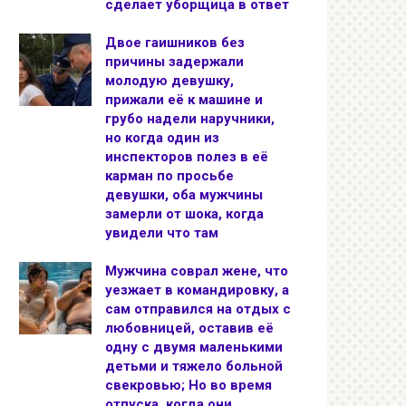
сделает уборщица в ответ
Двое гаишников без
причины задержали
молодую девушку,
прижали её к машине и
грубо надели наручники,
но когда один из
инспекторов полез в её
карман по просьбе
девушки, оба мужчины
замерли от шока, когда
увидели что там
Мужчина соврал жене, что
уезжает в командировку, а
сам отправился на отдых с
любовницей, оставив её
одну с двумя маленькими
детьми и тяжело больной
свекровью; Но во время
отпуска, когда они