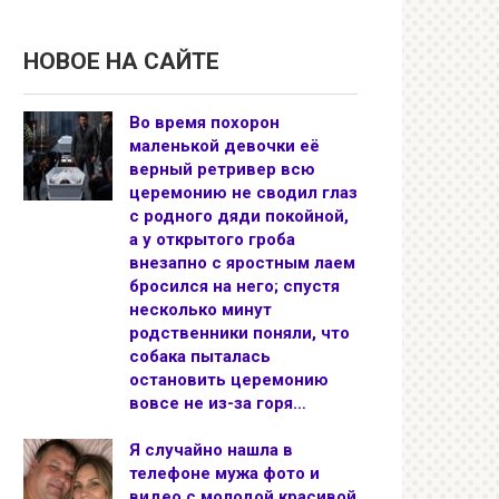
НОВОЕ НА САЙТЕ
Во время похорон
маленькой девочки её
верный ретривер всю
церемонию не сводил глаз
с родного дяди покойной,
а у открытого гроба
внезапно с яростным лаем
бросился на него; спустя
несколько минут
родственники поняли, что
собака пыталась
остановить церемонию
вовсе не из-за горя…
Я случайно нашла в
телефоне мужа фото и
видео с молодой красивой