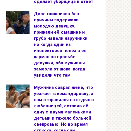
сделает уборщица в ответ
Двое гаишников без
причины задержали
молодую девушку,
прижали её к машине и
грубо надели наручники,
но когда один из
инспекторов полез в её
карман по просьбе
девушки, оба мужчины
замерли от шока, когда
увидели что там
Мужчина соврал жене, что
уезжает в командировку, а
сам отправился на отдых с
любовницей, оставив её
одну с двумя маленькими
детьми и тяжело больной
свекровью; Но во время
отпуска, когда они