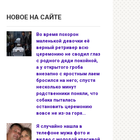
НОВОЕ НА САЙТЕ
Во время похорон
маленькой девочки её
верный ретривер всю
церемонию не сводил глаз
с родного дяди покойной,
а у открытого гроба
внезапно с яростным лаем
бросился на него; спустя
несколько минут
родственники поняли, что
собака пыталась
остановить церемонию
вовсе не из-за горя…
Я случайно нашла в
телефоне мужа фото и
видео с молодой красивой