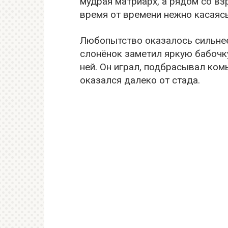
мудрая матриарх, а рядом со в
время от времени нежно касаяс
Любопытство оказалось сильнее
слонёнок заметил яркую бабочку
ней. Он играл, подбрасывал комь
оказался далеко от стада.