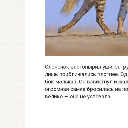
Слонёнок растопырил уши, затру
лишь приближались плотнее. Одн
бок малыша. Он взвизгнул и жал
огромная самка бросилась на п
велико — она не успевала.