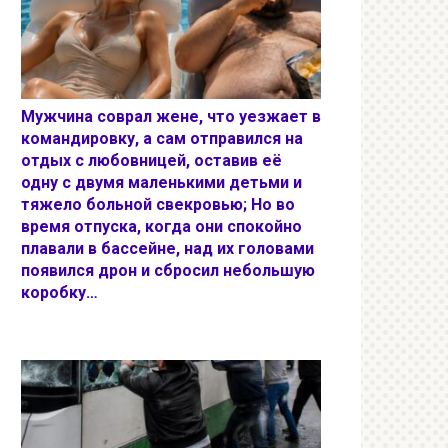
Мужчина соврал жене, что уезжает в
командировку, а сам отправился на
отдых с любовницей, оставив её
одну с двумя маленькими детьми и
тяжело больной свекровью; Но во
время отпуска, когда они спокойно
плавали в бассейне, над их головами
появился дрон и сбросил небольшую
коробку…