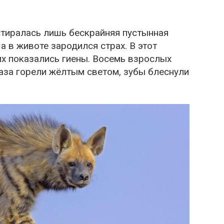
стиралась лишь бескрайняя пустынная
а в животе зародился страх. В этот
их показались гиены. Восемь взрослых
аза горели жёлтым светом, зубы блеснули