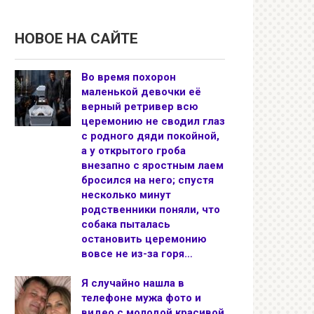
НОВОЕ НА САЙТЕ
Во время похорон
маленькой девочки её
верный ретривер всю
церемонию не сводил глаз
с родного дяди покойной,
а у открытого гроба
внезапно с яростным лаем
бросился на него; спустя
несколько минут
родственники поняли, что
собака пыталась
остановить церемонию
вовсе не из-за горя…
Я случайно нашла в
телефоне мужа фото и
видео с молодой красивой