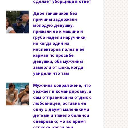
сделает уборщица в ответ
Двое гаишников без
причины задержали
молодую девушку,
прижали её к машине и
грубо надели наручники,
но когда один из
инспекторов полез в её
карман по просьбе
девушки, оба мужчины
замерли от шока, когда
увидели что там
Мужчина соврал жене, что
уезжает в командировку, а
сам отправился на отдых с
любовницей, оставив её
одну с двумя маленькими
детьми и тяжело больной
свекровью; Но во время
отпуска, когда они