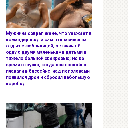
Мужчина соврал жене, что уезжает в
командировку, а сам отправился на
отдых с любовницей, оставив её
одну с двумя маленькими детьми и
тяжело больной свекровью; Но во
время отпуска, когда они спокойно
плавали в бассейне, над их головами
появился дрон и сбросил небольшую
коробку…