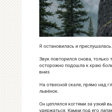
Я остановилась и прислушалась.
Звук повторился снова, только т
осторожно подошла к краю боль
вниз.
На отвесной скале, прямо над г
львёнок.
Он цеплялся когтями за узкий в
удержаться. Камни под его лапа