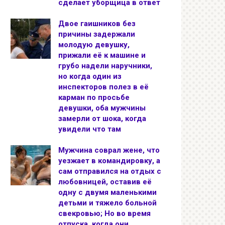
сделает уборщица в ответ
Двое гаишников без
причины задержали
молодую девушку,
прижали её к машине и
грубо надели наручники,
но когда один из
инспекторов полез в её
карман по просьбе
девушки, оба мужчины
замерли от шока, когда
увидели что там
Мужчина соврал жене, что
уезжает в командировку, а
сам отправился на отдых с
любовницей, оставив её
одну с двумя маленькими
детьми и тяжело больной
свекровью; Но во время
отпуска, когда они