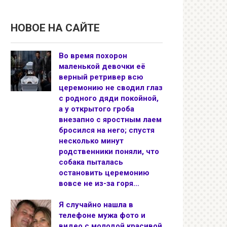
НОВОЕ НА САЙТЕ
Во время похорон
маленькой девочки её
верный ретривер всю
церемонию не сводил глаз
с родного дяди покойной,
а у открытого гроба
внезапно с яростным лаем
бросился на него; спустя
несколько минут
родственники поняли, что
собака пыталась
остановить церемонию
вовсе не из-за горя…
Я случайно нашла в
телефоне мужа фото и
видео с молодой красивой