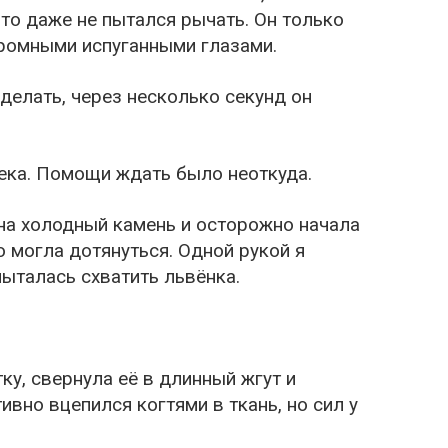
то даже не пытался рычать. Он только
громными испуганными глазами.
сделать, через несколько секунд он
века. Помощи ждать было неоткуда.
 на холодный камень и осторожно начала
о могла дотянуться. Одной рукой я
пыталась схватить львёнка.
тку, свернула её в длинный жгут и
ивно вцепился когтями в ткань, но сил у