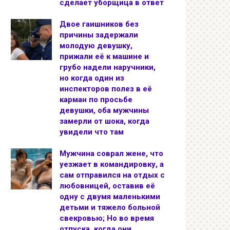
сделает уборщица в ответ
Двое гаишников без
причины задержали
молодую девушку,
прижали её к машине и
грубо надели наручники,
но когда один из
инспекторов полез в её
карман по просьбе
девушки, оба мужчины
замерли от шока, когда
увидели что там
Мужчина соврал жене, что
уезжает в командировку, а
сам отправился на отдых с
любовницей, оставив её
одну с двумя маленькими
детьми и тяжело больной
свекровью; Но во время
отпуска, когда они