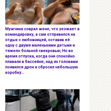
Мужчина соврал жене, что уезжает в
командировку, а сам отправился на
отдых с любовницей, оставив её
одну с двумя маленькими детьми и
тяжело больной свекровью; Но во
время отпуска, когда они спокойно
плавали в бассейне, над их головами
появился дрон и сбросил небольшую
коробку…