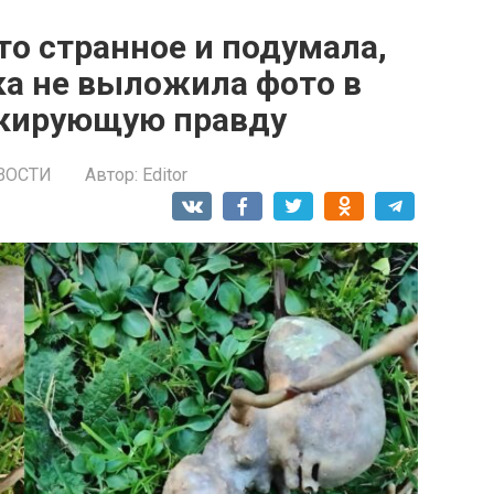
то странное и подумала,
ка не выложила фото в
окирующую правду
ВОСТИ
Автор:
Editor