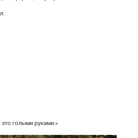
л:
е это голыми руками.»