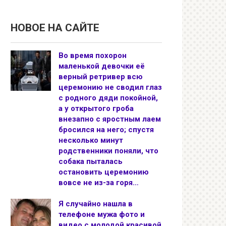
НОВОЕ НА САЙТЕ
Во время похорон
маленькой девочки её
верный ретривер всю
церемонию не сводил глаз
с родного дяди покойной,
а у открытого гроба
внезапно с яростным лаем
бросился на него; спустя
несколько минут
родственники поняли, что
собака пыталась
остановить церемонию
вовсе не из-за горя…
Я случайно нашла в
телефоне мужа фото и
видео с молодой красивой