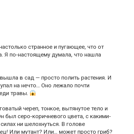
настолько странное и пугающее, что от
ла. Я по-настоящему думала, что нашла
вышла в сад — просто полить растения. И
 упал на нечто… Оно лежало почти
реди травы.
оватый череп, тонкое, вытянутое тело и
н был серо-коричневого цвета, с какими-
 силах ни шелохнуться. В голове
ец!
Или мутант? Или… может просто гриб?