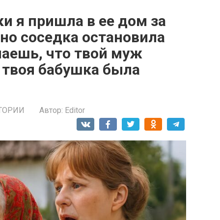
и я пришла в ее дом за
но соседка остановила
наешь, что твой муж
 твоя бабушка была
ТОРИИ
Автор:
Editor