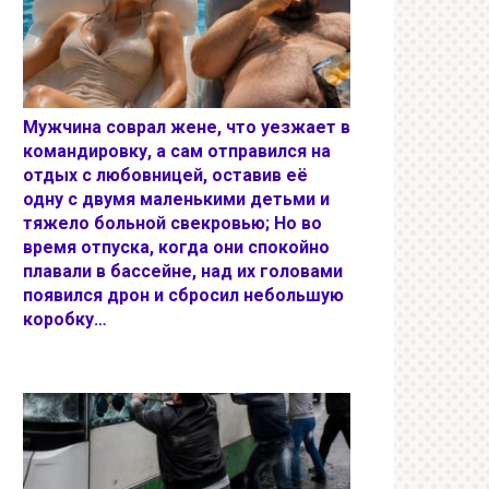
Мужчина соврал жене, что уезжает в
командировку, а сам отправился на
отдых с любовницей, оставив её
одну с двумя маленькими детьми и
тяжело больной свекровью; Но во
время отпуска, когда они спокойно
плавали в бассейне, над их головами
появился дрон и сбросил небольшую
коробку…