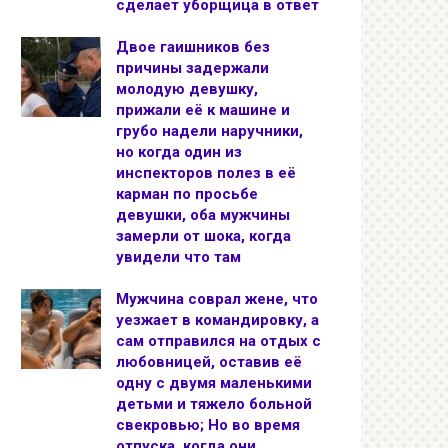
сделает уборщица в ответ
Двое гаишников без
причины задержали
молодую девушку,
прижали её к машине и
грубо надели наручники,
но когда один из
инспекторов полез в её
карман по просьбе
девушки, оба мужчины
замерли от шока, когда
увидели что там
Мужчина соврал жене, что
уезжает в командировку, а
сам отправился на отдых с
любовницей, оставив её
одну с двумя маленькими
детьми и тяжело больной
свекровью; Но во время
отпуска, когда они