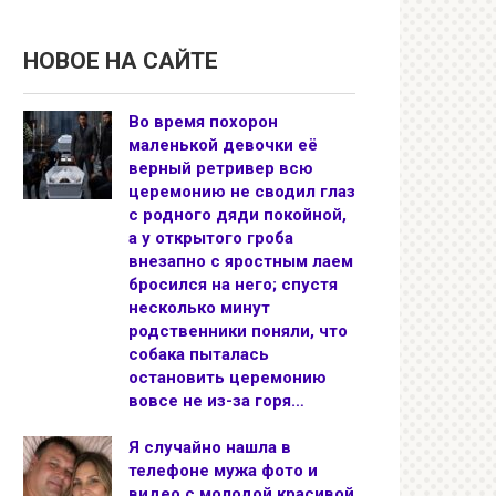
НОВОЕ НА САЙТЕ
Во время похорон
маленькой девочки её
верный ретривер всю
церемонию не сводил глаз
с родного дяди покойной,
а у открытого гроба
внезапно с яростным лаем
бросился на него; спустя
несколько минут
родственники поняли, что
собака пыталась
остановить церемонию
вовсе не из-за горя…
Я случайно нашла в
телефоне мужа фото и
видео с молодой красивой