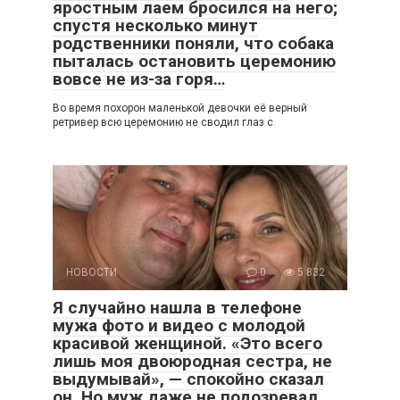
яростным лаем бросился на него;
спустя несколько минут
родственники поняли, что собака
пыталась остановить церемонию
вовсе не из-за горя…
Во время похорон маленькой девочки её верный
ретривер всю церемонию не сводил глаз с
НОВОСТИ
0
5 832
Я случайно нашла в телефоне
мужа фото и видео с молодой
красивой женщиной. «Это всего
лишь моя двоюродная сестра, не
выдумывай», — спокойно сказал
он. Но муж даже не подозревал,